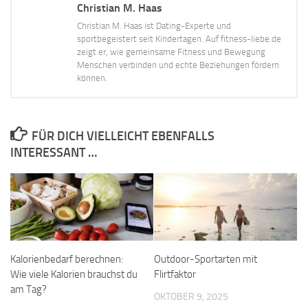
Christian M. Haas
Christian M. Haas ist Dating-Experte und
sportbegeistert seit Kindertagen. Auf fitness-liebe.de
zeigt er, wie gemeinsame Fitness und Bewegung
Menschen verbinden und echte Beziehungen fördern
können.
FÜR DICH VIELLEICHT EBENFALLS
INTERESSANT …
Kalorienbedarf berechnen:
Outdoor-Sportarten mit
Wie viele Kalorien brauchst du
Flirtfaktor
am Tag?
OKTOBER 9, 2025