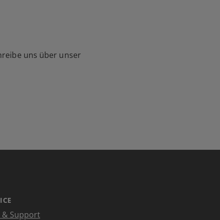
hreibe uns über unser
ICE
e & Support