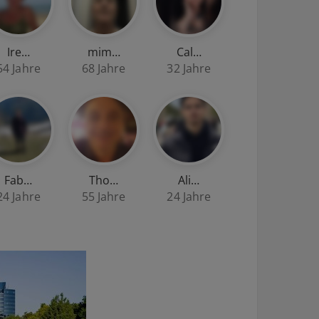
Ire…
mim…
Cal…
54 Jahre
68 Jahre
32 Jahre
Fab…
Tho…
Ali…
24 Jahre
55 Jahre
24 Jahre