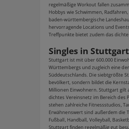
regelmäßige Workout fallen zusamme
Hobbys wie Schwimmen, Radfahren, 
baden-württembergische Landeshaupt
hervorragende Locations und Events 
Treffpunkte bietet zudem das dichte
Singles in Stuttgart
Stuttgart ist mit über 600.000 Einw
Württembergs und zugleich eine de
Süddeutschlands. Die siebtgrößte Sta
bevölkert, sondern bildet die Kerns
Millionen Einwohnern. Stuttgart gilt a
dichtes Vereinsnetz im Bereich des 
stehen zahlreiche Fitnessstudios, T
Erwähnenswert sind außerdem die T
Fußball, Handball, Volleyball, Basket
Stuttgart finden regelmäßig gut besu