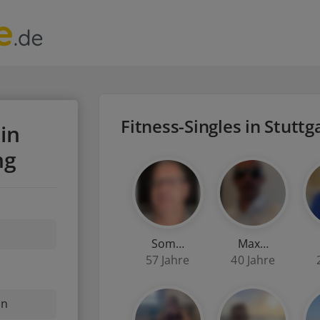
Fitness-Singles in Stutt
in
ng
Som…
Max…
57 Jahre
40 Jahre
nn