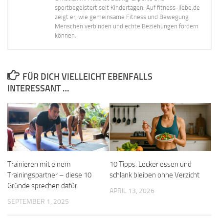
sportbegeistert seit Kindertagen. Auf fitness-liebe.de
zeigt er, wie gemeinsame Fitness und Bewegung
Menschen verbinden und echte Beziehungen fördern
können.
FÜR DICH VIELLEICHT EBENFALLS
INTERESSANT …
Trainieren mit einem
10 Tipps: Lecker essen und
Trainingspartner – diese 10
schlank bleiben ohne Verzicht
Gründe sprechen dafür
APRIL 13, 2026
SEPTEMBER 1, 2025